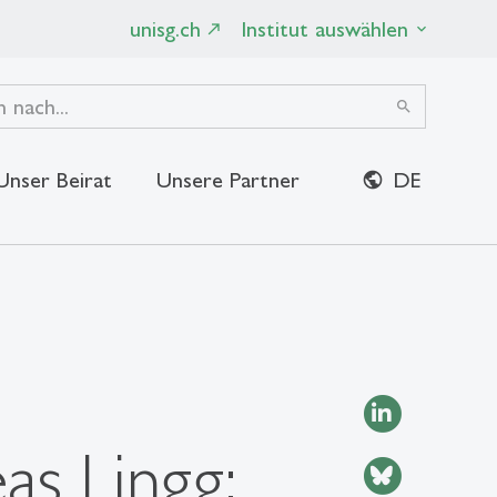
unisg.ch
Institut auswählen
search
Unser Beirat
Unsere Partner
DE
close
as Lingg: