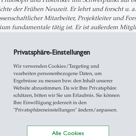
hte der Frühen Neuzeit. Er lehrt und forscht u. a.
senschaftlicher Mitarbeiter, Projektleiter und Fo
ium fundamentale tätig ist. Er ist außerdem Mitg
inable and Just Transformation (tra:ce). Zuvor war
d ist derzeit als Hans Christoph Binswanger Fello
Privatsphäre-Einstellungen
Wir verwenden Cookies/Targeting und
vearbeiten personenbezogene Daten, um
Ergebnisse zu messen bzw. den Inhalt unserer
Website abzustimmen. Da wir Ihre Privatsphäre
schätzen, bitten wir Sie um Erlaubnis. Sie können
m News
Ihre Einwilligung jederzeit in den
"Privatsphäreneinstellungen" ändern/anpassen.
inblicke in die laufenden Aktivitäten, Projekte u
Alle Cookies
ischen Kontext hinaus wirkt und in gesellschaftl