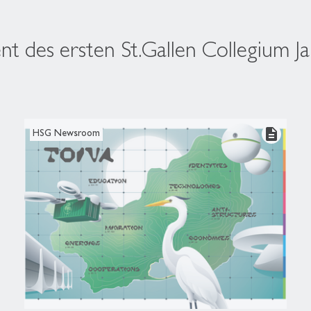
nt des ersten St.Gallen Collegium J
description
HSG Newsroom