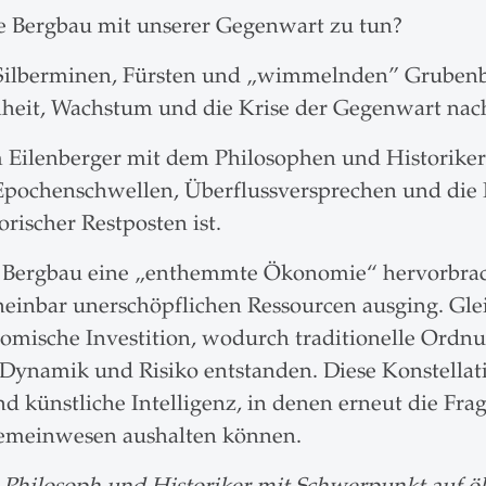
he Bergbau mit unserer Gegenwart zu tun?
 Silberminen, Fürsten und „wimmelnden” Grubenbi
iheit, Wachstum und die Krise der Gegenwart na
m Eilenberger mit dem Philosophen und Historiker
Epochenschwellen, Überflussversprechen und die
orischer Restposten ist.
r Bergbau eine „enthemmte Ökonomie“ hervorbracht
einbar unerschöpflichen Ressourcen ausging. Glei
nomische Investition, wodurch traditionelle Ordn
Dynamik und Risiko entstanden. Diese Konstellati
 künstliche Intelligenz, in denen erneut die Frag
emeinwesen aushalten können.
st Philosoph und Historiker mit Schwerpunkt auf 