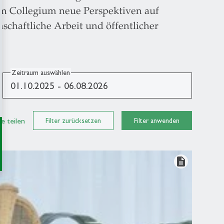
am Collegium neue Perspektiven auf
schaftliche Arbeit und öffentlicher
Zeitraum auswählen
e teilen
Filter zurücksetzen
Filter anwenden
description